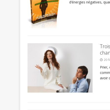
d’énergies négatives, qu
Troi
cha
20 f
Prier,
comme 
avoir 