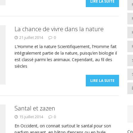
LIRE LA SUITE
La chance de vivre dans la nature
21 juillet 2014
0
L’Homme et la nature Scientifiquement, l’Homme fait
intégralement partie de la nature, puisqu’en biologie il
est classé parmi les animaux. Cependant, au fil des
siècles
LIRE LA SUITE
Santal et zazen
15 juillet 2014
0
En Occident, on connait surtout le santal pour son
Co
parfum apaisant, en bâton d’encens ou en huile