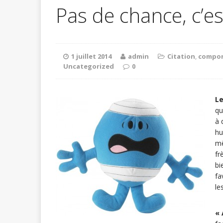
Pas de chance, c’est
1 juillet 2014
admin
Citation
,
compo
Uncategorized
0
Le
qu
à 
hu
mê
fr
bi
fa
le
« 