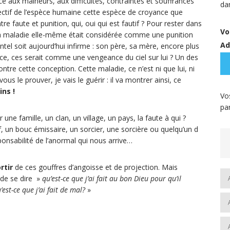
ce aux malheurs, aux difficultés, contraintes et souffrances
da
llectif de l’espèce humaine cette espèce de croyance que
 faute et punition, qui, oui qui est fautif ? Pour rester dans
Vo
,la maladie elle-même était considérée comme une punition
Ad
ntel soit aujourd’hui infirme : son père, sa mère, encore plus
ance, ces serait comme une vengeance du ciel sur lui ? Un des
ntre cette conception. Cette maladie, ce n’est ni que lui, ni
ous le prouver, je vais le guérir : il va montrer ainsi, ce
ins !
Vo
pa
ne famille, un clan, un village, un pays, la faute à qui ?
n bouc émissaire, un sorcier, une sorcière ou quelqu’un d
sponsabilité de l’anormal qui nous arrive…
rtir
de ces gouffres d’angoisse et de projection. Mais
de se dire »
qu’est-ce que j’ai fait au bon Dieu pour qu’il
st-ce que j’ai fait de mal?
»