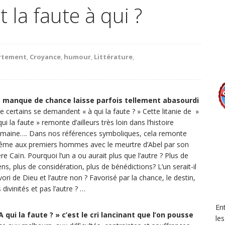
 la faute à qui ?
rtement
,
Croyance
,
humour
,
Littérature
,
 manque de chance laisse parfois tellement abasourdi
e certains se demandent « à qui la faute ? » Cette litanie de »
qui la faute » remonte d’ailleurs très loin dans l’histoire
maine…. Dans nos références symboliques, cela remonte
me aux premiers hommes avec le meurtre d’Abel par son
ère Caïn. Pourquoi l’un a ou aurait plus que l’autre ? Plus de
ens, plus de considération, plus de bénédictions? L’un serait-il
vori de Dieu et l’autre non ? Favorisé par la chance, le destin,
s divinités et pas l’autre ? …
En
A qui la faute ? » c’est le cri lancinant que l’on pousse
le