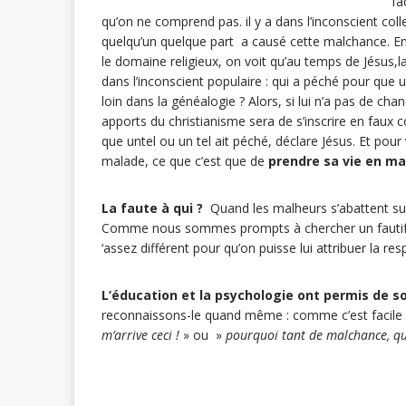
fa
qu’on ne comprend pas. il y a dans l’inconscient co
quelqu’un quelque part a causé cette malchance. Entre
le domaine religieux, on voit qu’au temps de Jésus
dans l’inconscient populaire : qui a péché pour que u
loin dans la généalogie ? Alors, si lui n’a pas de ch
apports du christianisme sera de s’inscrire en faux co
que untel ou un tel ait péché, déclare Jésus. Et pour v
malade, ce que c’est que de
prendre sa vie en ma
La faute à qui ?
Quand les malheurs s’abattent sur u
Comme nous sommes prompts à chercher un fautif, u
‘assez différent pour qu’on puisse lui attribuer la re
L’éducation et la psychologie ont permis de so
reconnaissons-le quand même : comme c’est facile 
m’arrive ceci !
» ou »
pourquoi tant de malchance, qu’e