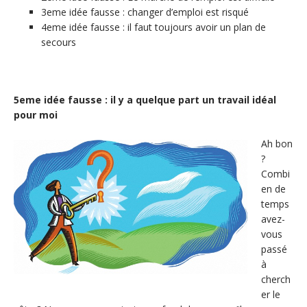
3eme idée fausse : changer d’emploi est risqué
4eme idée fausse : il faut toujours avoir un plan de
secours
5eme idée fausse : il y a quelque part un travail idéal
pour moi
Ah bon
?
Combi
en de
temps
avez-
vous
passé
à
cherch
er le