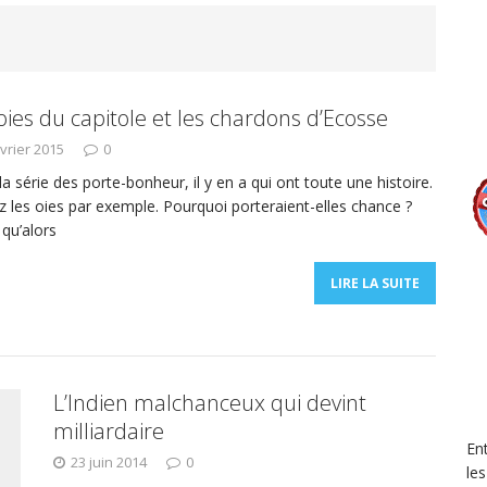
oies du capitole et les chardons d’Ecosse
évrier 2015
0
a série des porte-bonheur, il y en a qui ont toute une histoire.
z les oies par exemple. Pourquoi porteraient-elles chance ?
qu’alors
LIRE LA SUITE
L’Indien malchanceux qui devint
milliardaire
En
23 juin 2014
0
le